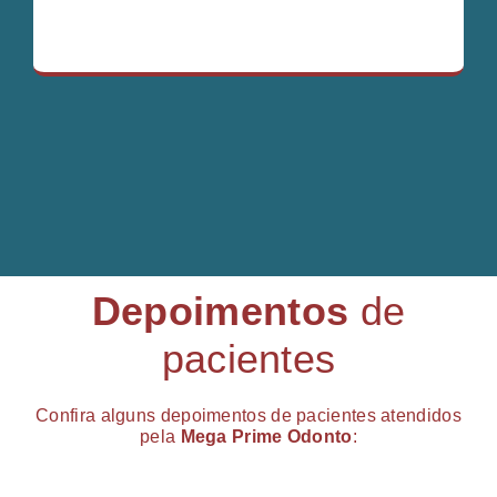
Depoimentos
de
pacientes
Confira alguns depoimentos de pacientes atendidos
pela
Mega Prime Odonto
: