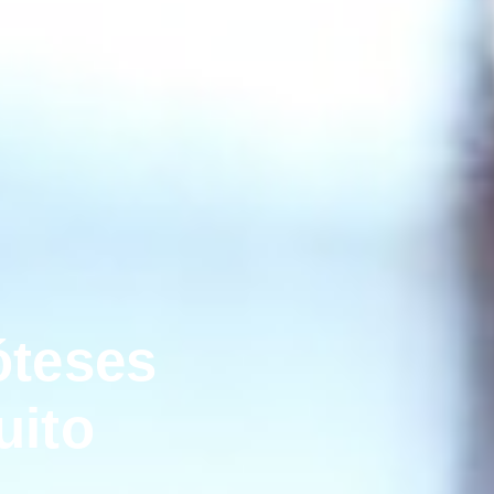
óteses
uito