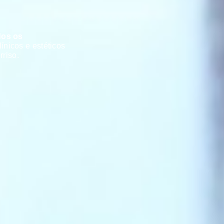
dos os
línicos e estéticos
rriso.