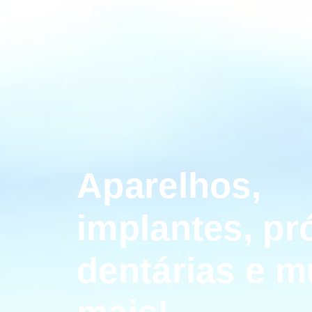
Aparelhos,
implantes, pr
dentárias e m