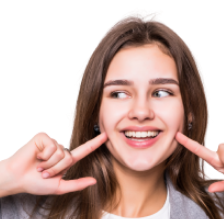
ime
cer melhor todos
l.