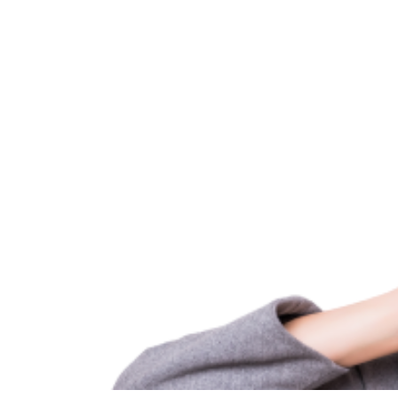
Blog Mega Pr
Conteúdo exclusivo para ajudar você a conhe
os tratamentos de saúde bucal e estética facia